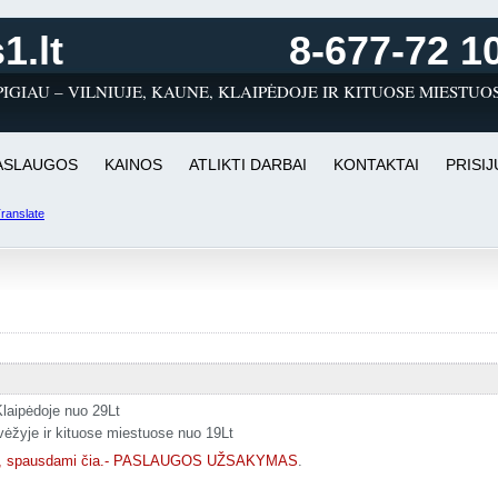
1.lt
8-677-72 1
IGIAU – VILNIUJE, KAUNE, KLAIPĖDOJE IR KITUOSE MIESTUO
ASLAUGOS
KAINOS
ATLIKTI DARBAI
KONTAKTAI
PRISI
ranslate
Klaipėdoje nuo 29Lt
vėžyje ir kituose miestuose nuo 19Lt
bar, spausdami čia.- PASLAUGOS UŽSAKYMAS
.