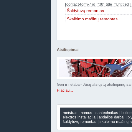
[contact-form-7 id="38" title="Untitled"]
Šaldytuvų remontas
Skalbimo mašinų remontas
Atsiliepimai
Geri ir nelabai- Jūsų atsiųstų atsiliepimų sa
Plačiau...
meistras į namus
santechnikas
boiler
elektros instaliacija
apdailos darbai
pl
šaldytuvų remontas
skalbimo mašinų 