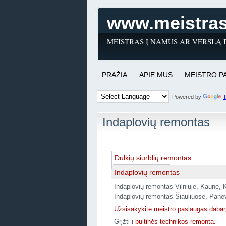
www.meistras
MEISTRAS Į NAMUS AR VERSLĄ P
PRAŽIA
APIE MUS
MEISTRO P
Powered by
T
Indaplovių remontas
Dulkių siurblių remontas
Indaplovių remontas
Indaplovių remontas Vilniuje, Kaune, 
Indaplovių remontas Šiauliuose, Pane
Užsisakykite meistro paslaugas da
Grįžti į
buitinės technikos remontą.