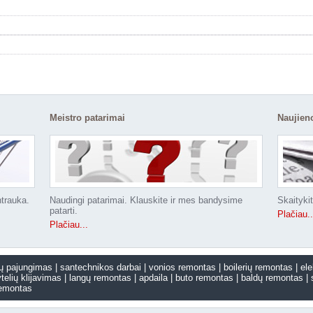
Meistro patarimai
Naujien
ntrauka.
Naudingi patarimai. Klauskite ir mes bandysime
Skaitykit
patarti.
Plačiau..
Plačiau...
ių pajungimas
santechnikos darbai
vonios remontas
boilerių remontas
ele
ytelių klijavimas
langų remontas
apdaila
buto remontas
baldų remontas
remontas