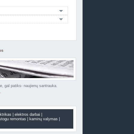
os
e, gal patiks- naujienų santrauka.
.
ktrikas
elektros darbai
stogu remontas
kaminų valymas