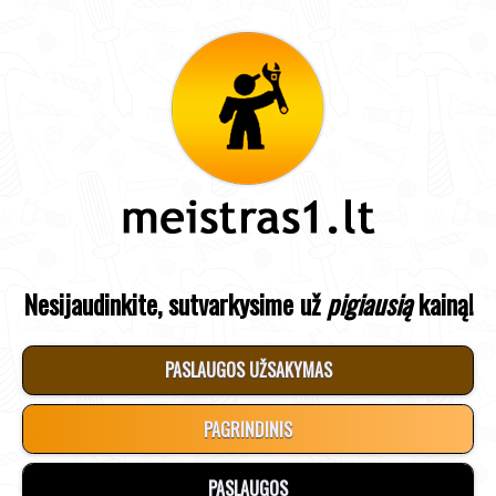
Nesijaudinkite, sutvarkysime už
pigiausią
kainą!
PASLAUGOS UŽSAKYMAS
PAGRINDINIS
PASLAUGOS