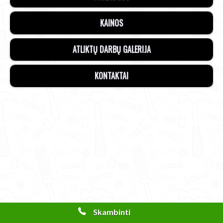
KAINOS
​ATLIKTŲ DARBŲ GALERIJA​
​KONTAKTAI
Skambinti